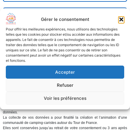
Gérer le consentement
Pour offrir les meilleures expériences, nous utilisons des technologies
telles que les cookies pour stocker et/ou accéder aux informations des
Je confirme avoir lu et accepté les mentions d'information ci-dessous *
appareils. Le fait de consentir à ces technologies nous permettra de
traiter des données telles que le comportement de navigation ou les ID
uniques sur ce site. Le fait de ne pas consentir ou de retirer son
Je valide mon inscription
consentement peut avoir un effet négatif sur certaines caractéristiques
et fonctions.
* champs obligatoires
Accepter
Les informations recueillies sur ce formulaire sont enregistrées dans un fichier
informatisé par la S.C. Galec (Société Coopérative Groupement d’achat des
Refuser
Centres E.LECLERC,
26 quai Marcel Boyer 94200 Ivry sur Seine
, RCS Créteil
642 007 991, ci-après le « Galec ») en qualité de responsable de traitement et
seront traitées sur la base de votre consentement que vous pouvez retirer à
Voir les préférences
tout moment en nous contactant via
l’adresse
clubdessupporters@e.leclerc
pour demander la suppression de vos
données.
La collecte de vos données a pour finalité la création et l’animation d’une
communauté de camping-caristes autour du Tour de France.
Elles sont conservées jusqu’au retrait de votre consentement ou 3 ans après